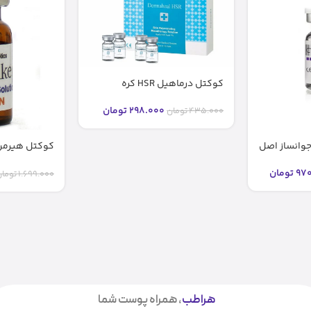
کوکتل درماهیل HSR کره
298.000
تومان
435.000
تومان
Cocktail – مزولایک
970
تومان
1.699.000
توما
هراطب
، همراه پوست شما