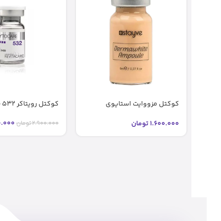
کوکتل مزووایت استایوی
کوکتل رویتاکر 532 جوانساز اصل
شماره2 2 bb glow stayve (اصل)
.000
1.600.000
تومان
2.900.000
تومان