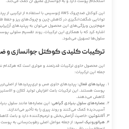
استحکام پوست دارد و به جوانسازی عمیق آن کمک می‌کند.
این کوکتل ضدچروک AWS ژنوسیس با استفاده از تر
توانایی شگفت‌انگیزی در کاهش چین و چروک‌های ریز و حفظ ظاهر
مهم‌ترین ویژگی‌های این محصول می‌توان به پپتیدهای آرژیرل
اشاره کرد که با همکاری این ترکیبات، روند تقسیم سلولی پوست
سلول‌ها تسهیل می‌شود.
ترکیبات کلیدی کوکتل جوانسازی و ضد چروک S
این محصول حاوی ترکیبات قدرتمند و موثری است که هرکدام نق
جمله این ترکیبات:
پپتیدهای فعال
: پپتیدهای حاوی مس و تری‌پپتیدها از اصلی‌ت
پوست هستند. این ترکیبات باعث افزایش تولید کلاژن و الاستین
کاهش می‌دهند.
عصاره‌های سلول بنیادی گیاهی
: این عصاره‌ها مانند سلول بنیا
آسیب‌دیده کمک می‌کنند و روند پیری را به تأخیر می‌اندازند.
آلانتوئین
: خاصیت آرامش‌بخش و ترمیم‌کننده دارد و باعث کا
هیالورونیک اسید
: از جمله عوامل اصلی رطوبت‌رسانی به پوست
انعطاف‌پذیر باقی بماند.