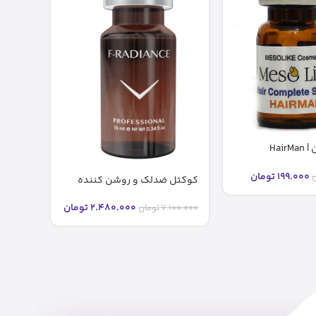
کوکتل هیرمن | HairMan
مزولای
199.000
تومان
ن
399.000
کوکتل ضدلک و روشن کننده
رادیانس F-RADIANCE فیوژن (۱۰
میل)
2.480.000
تومان
7.100.000
تومان