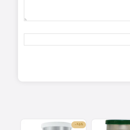
-84%
-65%