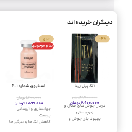
دیگران خریده اند
-4%
حراج
اتمام موجودی
آلگاپیل زینا
استایوی شماره 1_2
رزلایت
2.700.000
تومان
1.600.000
تومان
2.600.000
تومان
1.599.000
تومان
درمان جوش‌های فعال و
جوانسازی و آبرسانی
زیرپوستی
پوست
بهبود جای جوش و
کاهش لک‌ها و تیرگی‌ها
اسکارهای قدیمی
مناسب برای صورت، گردن
کاهش منافذ باز پوست