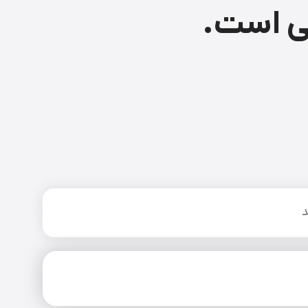
ی است.
د