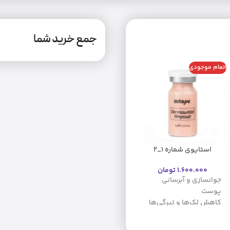
جمع خرید شما
اتمام موجودی
حراج
اتمام موجودی
استایوی شماره 1_2
استایوی شماره3 bbglow
رزلایت (اصل)
stayve
1.600.000
تومان
1.600.000
تومان
جوانسازی و آبرسانی
1.599.000
تومان
درخشش طبیعی پوست
پوست
یکنواخت شدن رنگ
کاهش لک‌ها و تیرگی‌ها
پوست
مناسب برای صورت، گردن
کاهش لک‌های پوستی
و دکلته، با بسته‌بندی
بهبود بافت و صاف شدن