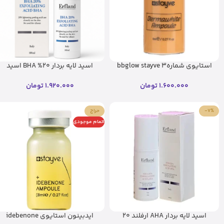
استایوی شماره3 bbglow stayve
اسید لایه بردار ۲۰% BHA اسید
(اصل)
ارفلند
1.600.000
تومان
1.920.000
تومان
-7%
حراج
اتمام موجودی
اسید لایه بردار AHA ارفلند 20
ایدبینون استایوی idebenone