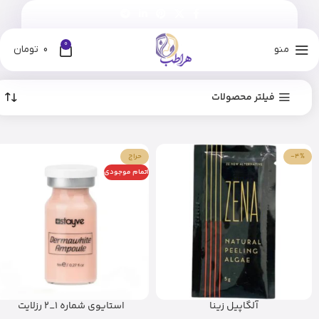
0
منو
0
تومان
فیلتر محصولات
-4%
حراج
اتمام موجودی
آلگاپیل زینا
استایوی شماره 1_2 رزلایت