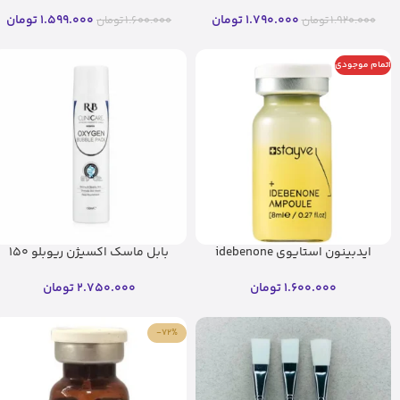
درصد
stayve
1.790.000
تومان
1.599.000
تومان
1.920.000
تومان
1.600.000
تومان
اتمام موجودی
ایدبینون استایوی idebenone
بابل ماسک اکسیژن ریوبلو 150
stayve (اصل)
میل RB
1.600.000
تومان
2.750.000
تومان
-72%