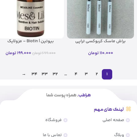
براش ماسک کربوکسی تراپی
بیوتین | Biotin – مزولایک
ارفلند
199.000
تومان
110.000
تومان
699.000
تومان
→
34
33
32
…
4
3
2
1
هراطب
، همراه پوست شما
لینک های مهم
صفحه اصلی
فروشگاه
وبلاگ
تماس با ما