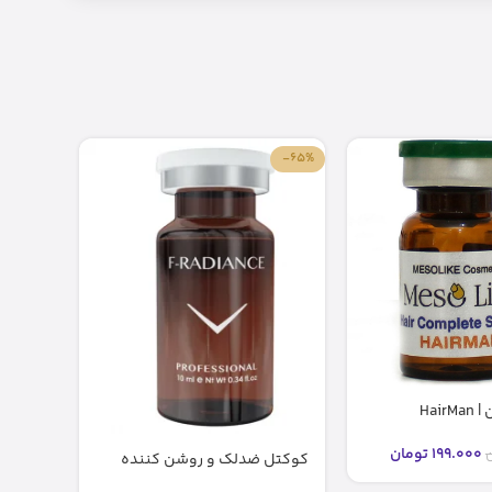
-84%
-65%
کوکتل هیرمن | HairMan
مزولای
199.000
تومان
ن
399.000
کوکتل ضدلک و روشن کننده
رادیانس F-RADIANCE فیوژن (۱۰