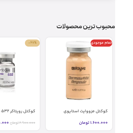
محبوب ترین محصولات
اتمام موجودی
-67%
کوکتل مزووایت استایوی
کوکتل رویتاکر 532 جوانساز اصل
شماره2 2 bb glow stayve (اصل)
.000
1.600.000
تومان
2.900.000
تومان