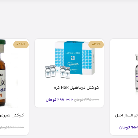
-88%
-31%
کوکتل درماهیل HSR کره
298.000
تومان
435.000
تومان
Cocktail – مزولایک
950
تومان
1.699.000
توما