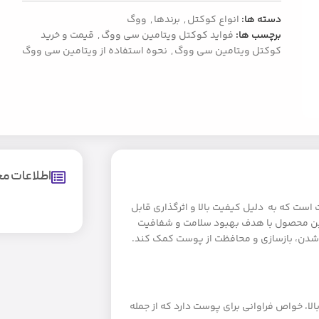
دسته ها:
انواع کوکتل
,
برندها
,
ووگ
برچسب ها:
فواید کوکتل ویتامین سی ووگ
,
قیمت و خرید
کوکتل ویتامین سی ووگ
,
نحوه استفاده از ویتامین سی ووگ
اطلاعات 
رفه‌ای و پرخاصیت است که به دلیل کیفیت بالا و اثرگذاری قابل
این محصول با هدف بهبود سلامت و شفافیت
 شدن، بازسازی و محافظت از پوست کمک کند.
وگ به دلیل داشتن ویتامین C با کیفیت بالا، خواص فراوانی برای پوست دارد که از جمله