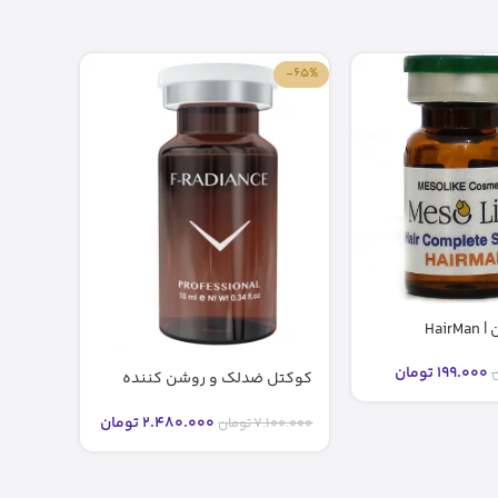
-84%
-65%
کوکتل هیرمن | HairMan
مزولای
199.000
تومان
ن
399.000
کوکتل ضدلک و روشن کننده
رادیانس F-RADIANCE فیوژن (۱۰
میل)
2.480.000
تومان
7.100.000
تومان