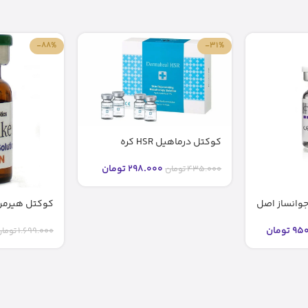
-88%
-31%
کوکتل درماهیل HSR کره
298.000
تومان
435.000
تومان
Cocktail – مزولایک
950
تومان
1.699.000
توما