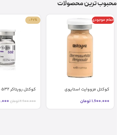
محبوب ترین محصولات
اتمام موجودی
-67%
کوکتل مزووایت استایوی
کوکتل رویتاکر 532 جوانساز اصل
شماره2 2 bb glow stayve (اصل)
.000
1.600.000
تومان
2.900.000
تومان