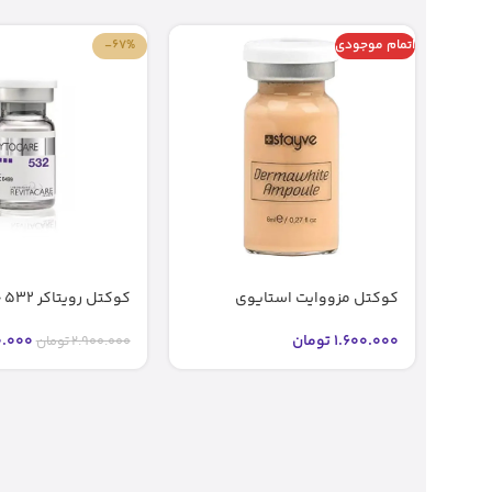
اتمام موجودی
-67%
کوکتل مزووایت استایوی
کوکتل رویتاکر 532 جوانساز اصل
شماره2 2 bb glow stayve (اصل)
.000
1.600.000
تومان
2.900.000
تومان