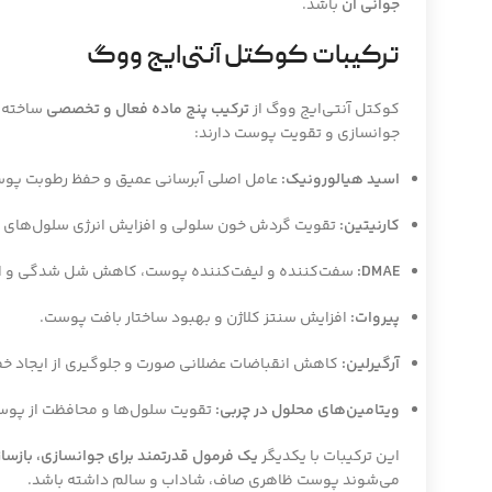
جوانی آن
باشد.
ترکیبات کوکتل آنتی‌ایج ووگ
کوکتل آنتی‌ایج ووگ از
ترکیب پنج ماده فعال و تخصصی
ساخته 
جوانسازی و تقویت پوست دارند:
اسید هیالورونیک:
عامل اصلی آبرسانی عمیق و حفظ رطوبت پو
کارنیتین:
تقویت گردش خون سلولی و افزایش انرژی سلول‌های پو
DMAE:
سفت‌کننده و لیفت‌کننده پوست، کاهش شل شدگی و ا
پیروات:
افزایش سنتز کلاژن و بهبود ساختار بافت پوست.
آرگیرلین:
کاهش انقباضات عضلانی صورت و جلوگیری از ایجاد خط
ویتامین‌های محلول در چربی:
تقویت سلول‌ها و محافظت از پوس
این ترکیبات با یکدیگر
یک فرمول قدرتمند برای جوانسازی، بازس
می‌شوند پوست ظاهری صاف، شاداب و سالم داشته باشد.