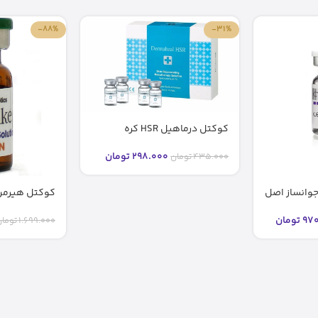
-88%
-31%
کوکتل درماهیل HSR کره
298.000
تومان
435.000
تومان
Cocktail – مزولایک
970
تومان
1.699.000
توما