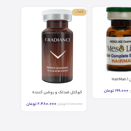
-84%
-65%
کوکتل هیرمن | HairMan
مزولای
199.000
تومان
ن
399.000
کوکتل ضدلک و روشن کننده
رادیانس F-RADIANCE فیوژن (۱۰
میل)
2.480.000
تومان
7.100.000
تومان