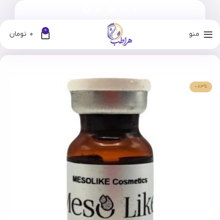
0
منو
0
تومان
خانه
فروشگاه
برندها
مزولایک
-83%