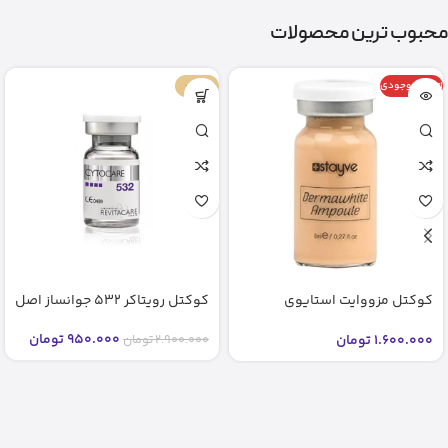
محبوب ترین محصولات
اتمام موجودی
-67%
کوکتل مزووایت استایوی
کوکتل رویتاکر 532 جوانساز اصل
شماره2 2 bb glow stayve (اصل)
950.000
تومان
1.600.000
تومان
2.900.000
تومان