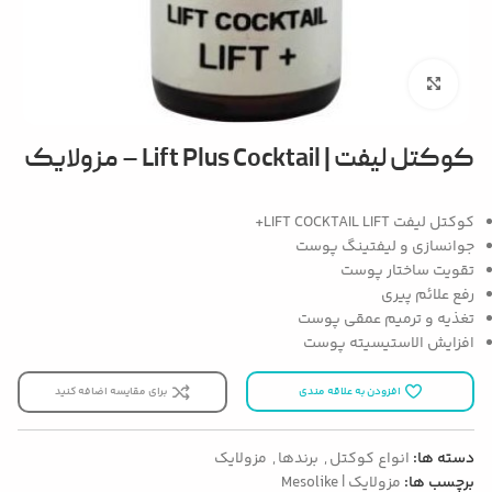
بزرگنمایی تصویر
کوکتل لیفت | Lift Plus Cocktail – مزولایک
کوکتل لیفت LIFT COCKTAIL LIFT+
جوانسازی و لیفتینگ پوست
تقویت ساختار پوست
رفع علائم پیری
تغذیه و ترمیم عمقی پوست
افزایش الاستیسیته پوست
افزودن به علاقه مندی
برای مقایسه اضافه کنید
دسته ها:
انواع کوکتل
,
برندها
,
مزولایک
برچسب ها:
مزولایک | Mesolike