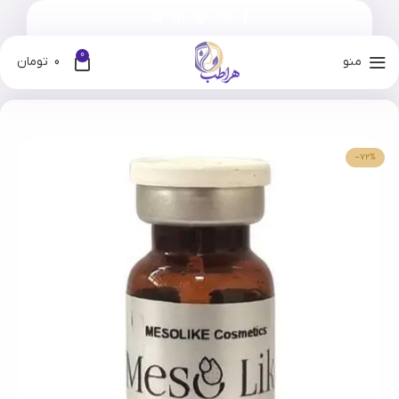
0
منو
0
تومان
خانه
فروشگاه
برندها
مزولایک
-72%