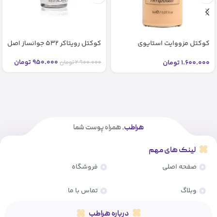
کوکتل مزووایت استایوی
کوکتل رویتاکر 532 جوانساز اصل
شماره2 2 bb glow stayve (اصل)
950.000
تومان
1.600.000
تومان
2.900.000
تومان
هراطب
، همراه پوست شما
لینک های مهم
صفحه اصلی
فروشگاه
وبلاگ
تماس با ما
درباره هراطب