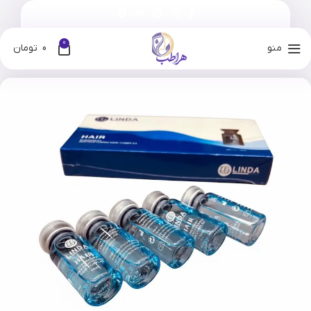
0
منو
0
تومان
خانه
فروشگاه
برندها
لیندا