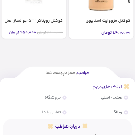
کوکتل مزووایت استایوی
کوکتل رویتاکر 532 جوانساز اصل
شماره2 2 bb glow stayve (اصل)
950.000
تومان
1.600.000
تومان
2.900.000
تومان
هراطب
، همراه پوست شما
لینک های مهم
صفحه اصلی
فروشگاه
وبلاگ
تماس با ما
درباره هراطب