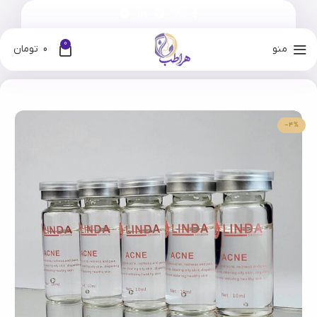
0
منو
0
تومان
خانه
فروشگاه
برندها
لیندا
-4%