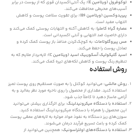
توکوفرول (ویتامین E)
: یک آنتی‌اکسیدان قوی که از پوست در برابر
آسیب‌های محیطی محافظت می‌کند.
پیریدوکسین (ویتامین B6)
: برای تقویت سلامت پوست و کاهش
التهاب مفید است.
عصاره گیاه کاملیا
: به کاهش آکنه و التهابات پوستی کمک می‌کند و
دارای خاصیت ضد التهابی و آنتی اکسیدانی است.
مس پیروگلوتامات
: به کوچک‌کردن منافذ باز پوست کمک کرده و
تعادل پوست را حفظ می‌کند.
اسید گلیکولیک آسکوربیک اسید (ویتامین C)
: لایه‌بردار ملایم که به
تنظیم رنگ پوست و کاهش لکه‌های تیره کمک می‌کند.
روش استفاده
روش مالشی
: می‌توانید کوکتل را به صورت مستقیم روی پوست تمیز
استفاده کنید. مقداری از محصول را روی ناحیه مورد نظر بمالید و به
آرامی ماساژ دهید تا کاملاً جذب شود.
استفاده با دستگاه میکرونیدلینگ
: برای اثرگذاری بیشتر، می‌توانید
این محصول را همراه با دستگاه میکرونیدلینگ استفاده کنید.
سوزن‌های ریز دستگاه به نفوذ مواد موثره به لایه‌های عمقی پوست
کمک کرده و باعث تسریع فرآیند درمان می‌شوند.
استفاده با دستگاه‌های اولتراسونیک
: همچنین می‌توانید از