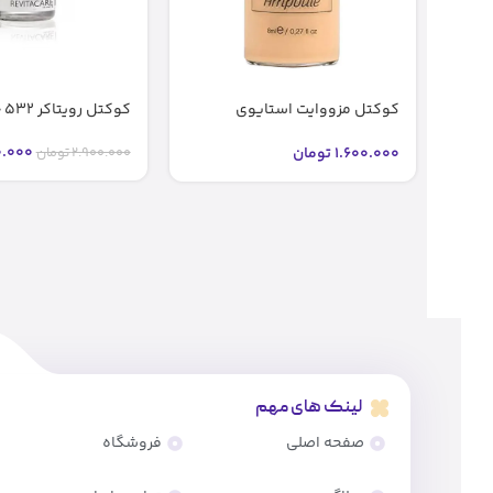
کوکتل مزووایت استایوی
کوکتل رویتاکر 532 جوانساز اصل
شماره2 2 bb glow stayve (اصل)
.000
1.600.000
تومان
2.900.000
تومان
لینک های مهم
صفحه اصلی
فروشگاه