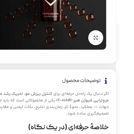
بزرگنمایی تصویر
توضیحات محصول
اگر دنبال یک راه‌حل حرفه‌ای برای
کنترل ریزش مو
،
تحریک رشد م
مزوتراپی فیوژن هیر (F-HAIR)
یکی از محصولاتی است که باید جد
جهات — عملکرد، نحوهٔ اثر، زمان‌بندی نتایج، نکات ایمنی و مق
تصمیم‌گیری ساده شود.
خلاصهٔ حرفه‌ای (در یک نگاه)