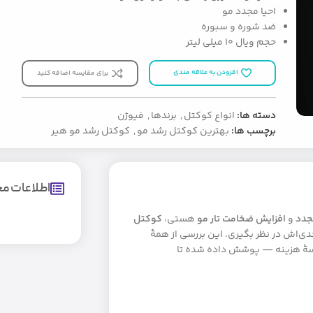
احیا مجدد مو
ضد شوره و سبوره
حجم ویال 10 میلی لیتر
افزودن به علاقه مندی
برای مقایسه اضافه کنید
دسته ها:
انواع کوکتل
,
برندها
,
فیوژن
برچسب ها:
بهترین کوکتل رشد مو
,
کوکتل رشد مو هیر
اطلاعات 
جدد
و
افزایش ضخامت تار مو
هستی،
کوکتل
ی‌اش در نظر بگیری. این بررسی از همهٔ
ایسهٔ هزینه — پوشش داده شده تا