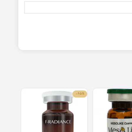
-84%
-65%