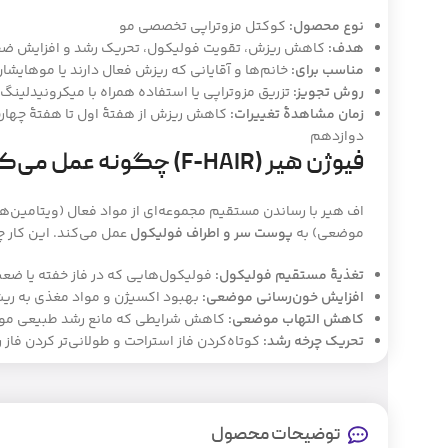
نوع محصول:
کوکتل مزوتراپی تخصصی مو
هدف:
کاهش ریزش، تقویت فولیکول، تحریک رشد و افزایش ض
مناسب برای:
خانم‌ها و آقایانی که ریزش فعال دارند یا موهایش
روش تجویز:
تزریق مزوتراپی یا استفاده همراه با میکرونیدل
زمان مشاهدهٔ تغییرات:
کاهش ریزش از هفتهٔ اول تا هفتهٔ چهارم
دوازدهم
فیوژن هیر (F-HAIR) چگونه عمل می‌کند؟ مکانیسم اثر
اف هیر با رساندن مستقیم مجموعه‌ای از مواد فعال (ویتامین‌ها
موضعی) به
پوست سر و اطراف فولیکول
عمل می‌کند. این کار چن
تغذیهٔ مستقیم فولیکول:
فولیکول‌هایی که در فاز خفته یا ضعیف
افزایش خون‌رسانی موضعی:
بهبود اکسیژن و مواد مغذی به ریشه
کاهش التهاب موضعی:
کاهش شرایطی که مانع رشد طبیعی مو 
تحریک چرخه رشد:
کوتاه‌کردن فاز استراحت و طولانی‌تر کردن فاز 
توضیحات محصول