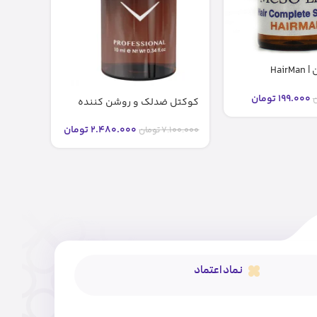
کوکتل هیرمن | HairMan
مزولای
199.000
تومان
ن
399.000
کوکتل ضدلک و روشن کننده
رادیانس F-RADIANCE فیوژن (۱۰
میل)
2.480.000
تومان
7.100.000
تومان
نماد اعتماد