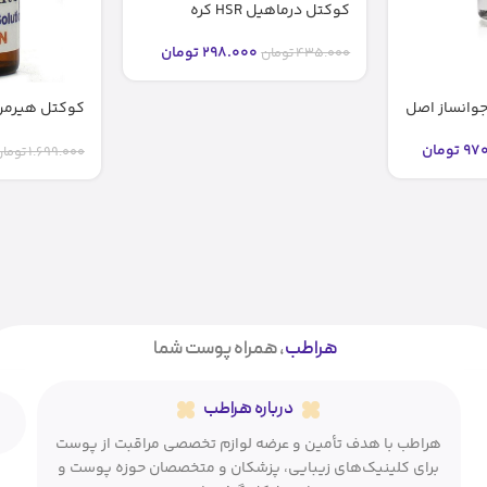
کوکتل درماهیل HSR کره
298.000
تومان
435.000
تومان
Cocktail – مزولایک
970
تومان
1.699.000
توما
هراطب
، همراه پوست شما
درباره هراطب
هراطب با هدف تأمین و عرضه لوازم تخصصی مراقبت از پوست
برای کلینیک‌های زیبایی، پزشکان و متخصصان حوزه پوست و