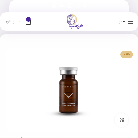
0
منو
0
تومان
خانه
فروشگاه
برندها
فیوژن
-61%
بزرگنمایی تصویر