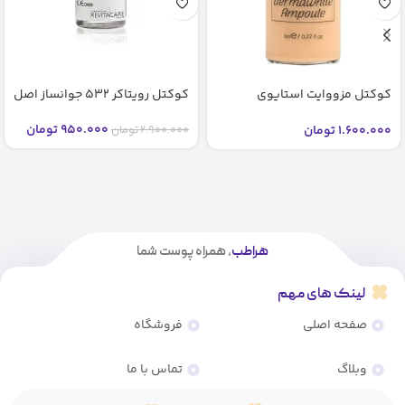
کوکتل مزووایت استایوی
کوکتل رویتاکر 532 جوانساز اصل
شماره2 2 bb glow stayve (اصل)
950.000
تومان
1.600.000
تومان
2.900.000
تومان
هراطب
، همراه پوست شما
لینک های مهم
صفحه اصلی
فروشگاه
وبلاگ
تماس با ما