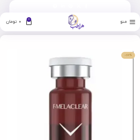
0
منو
0
تومان
خانه
فروشگاه
برندها
فیوژن
-67%