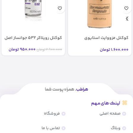
کوکتل مزووایت استایوی
کوکتل رویتاکر 532 جوانساز اصل
شماره2 2 bb glow stayve (اصل)
950.000
تومان
1.600.000
تومان
2.900.000
تومان
هراطب
، همراه پوست شما
لینک های مهم
صفحه اصلی
فروشگاه
وبلاگ
تماس با ما