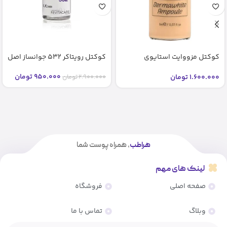
کوکتل مزووایت استایوی
کوکتل رویتاکر 532 جوانساز اصل
شماره2 2 bb glow stayve (اصل)
950.000
تومان
1.600.000
تومان
2.900.000
تومان
هراطب
، همراه پوست شما
لینک های مهم
صفحه اصلی
فروشگاه
وبلاگ
تماس با ما