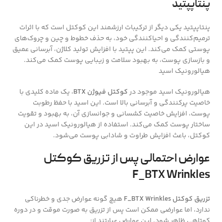
پنتاپپتید
پنتاپپتید یکی دیگر از ترکیبات ارزشمند این کوکتل است که با اثرات
ترمیم‌کنندگی و احیاکنندگی خود، به حذف خطوط و چین و چروک‌های
پوستی کمک می‌کند. این پپتید با افزایش تولید کلاژن، آبرسانی عمیق
و بازسازی پوست، به بهبود سلامت و زیبایی پوست کمک می‌کند.
هیالورونیک اسید
هیالورونیک اسید موجود در
کوکتل فیوژن BTX
، یک ماده کلیدی با
خاصیت پرکنندگی و آبرسانی بالا است. این اسید با حفظ رطوبت
پوست، افزایش خاصیت کشسانی و جوانسازی آن، به بهبود و تقویت
ساختار پوست کمک می‌کند. استفاده از هیالورونیک اسید در این
کوکتل، باعث افزایش طراوت و شادابی پوست می‌شود.
عوارض احتمالی پس از تزریق کوکتل
F_BTX Wrinkles
تزریق کوکتل F_BTX Wrinkles
هیچ گونه عوارض جدی و خطرناکی
ندارد، اما عوارضی ممکن است پس از تزریق به صورت موقت و در دوره
کوتاهی ظاهر شود. این عوارض عبارتند از: