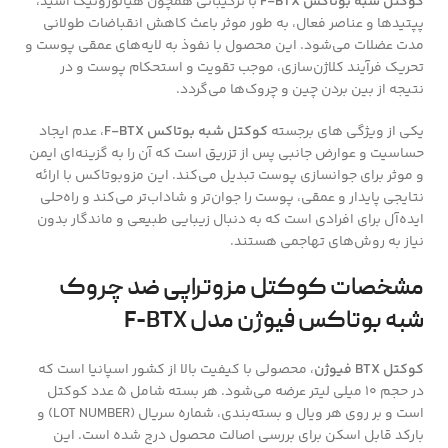
کوکتل شبه بوتاکس F-BTX
با ترکیباتی همچون هیالورونیک اسید،
پپتیدها و عناصر فعال، به طور موثر باعث کاهش انقباضات طولانی
مدت عضلات می‌شود. این محصول با نفوذ به لایه‌های عمقی پوست و
تحریک فرآیند کلاژن‌سازی، موجب تقویت و استحکام پوست و در
نتیجه از بین بردن چین و چروک‌ها می‌گردد.
یکی از ویژگی‌ های برجسته
کوکتل شبه بوتاکس F-BTX
، عدم ایجاد
حساسیت و عوارض جانبی پس از تزریق است که آن را به گزینه‌ای ایمن
و موثر برای جوانسازی پوست تبدیل می‌کند. این مزوبوتاکس با ارائه
نتایجی پایدار و عمقی، پوست را جوان‌تر و شاداب‌تر می‌کند و راه‌حلی
ایده‌آل برای افرادی است که به دنبال زیبایی طبیعی و ماندگار بدون
نیاز به روش‌های تهاجمی هستند.
مشخصات کوکتل مزوتراپی ضد چروک
شبه بوتاکس فیوژن مدل F-BTX
کوکتل BTX فیوژن
، محصولی با کیفیت بالا از کشور اسپانیا است که
در حجم ۱۰ میلی لیتر عرضه می‌شود. هر بسته شامل ۵ عدد کوکتل
است و بر روی هر ویال و بسته‌بندی، شماره سریال (LOT NUMBER) و
بارکد قابل اسکن برای بررسی اصالت محصول درج شده است. این