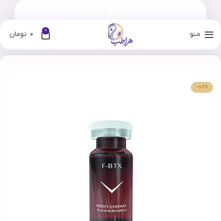
0
منو
0
تومان
خانه
فروشگاه
برندها
فیوژن
-63%