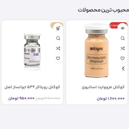
محبوب ترین محصولات
اتمام موجودی
-67%
کوکتل مزووایت استایوی
کوکتل رویتاکر 532 جوانساز اصل
شماره2 2 bb glow stayve (اصل)
950.000
تومان
1.600.000
تومان
2.900.000
تومان