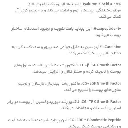
Hyaluronic Acid 0.25%:
اسید هیالورونیک با قدرت بالای
مرطوب‌کنندگی، پوست را نرم و لطیف می‌کند و به حجیم کردن آن
کمک می‌کند.
Hexapeptide-10:
این پپتاید باعث تقویت و بهبود استحکام ساختار
پوست می‌شود.
Carcinine :
کارنوسین به دلیل خواص ضد پیری و سفت‌کنندگی، به
حفظ جوانی پوست کمک می‌کند.
CG-βFGF Growth Factor:
فاکتور رشد بتا فیبروبلاست، سلول‌های
پوست را تحریک کرده و سنتز کلاژن را افزایش می‌دهد.
CG-EGF Growth Factor:
فاکتور رشد اپیدرمال، بازسازی و ترمیم
سلول‌های پوست را تسریع می‌کند.
CG-TRX Growth Factor:
فاکتور رشد تیوریدوکسین، از پوست در برابر
استرس اکسیداتیو محافظت می‌کند.
CG-EDP3 Biomimetic Peptide:
این پپتاید بایومیمتیک، به شفافیت
و روشنایی پوست کمک می‌کند.