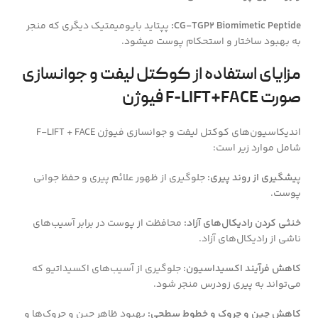
CG-TGP2 Biomimetic Peptide:
پپتاید بایومیمتیک دیگری که منجر
به بهبود ساختار و استحکام پوست میشود.
مزایای استفاده از کوکتل لیفت و جوانسازی
صورت F-LIFT+FACE فیوژن
اندیکاسیون‌های کوکتل لیفت و جوانسازی فیوژن F-LIFT + FACE
شامل موارد زیر است:
پ
یشگیری از روند پیری:
جلوگیری از ظهور علائم پیری و حفظ جوانی
پوست.
خنثی کردن رادیکال‌های آزاد:
محافظت از پوست در برابر آسیب‌های
ناشی از رادیکال‌های آزاد.
کاهش فرآیند اکسیداسیون:
جلوگیری از آسیب‌های اکسیداتیو که
می‌تواند به پیری زودرس منجر شود.
کاهش چین و چروک و خطوط سطحی:
بهبود ظاهر چین و چروک‌ها و