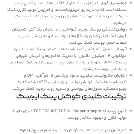
جوانسازی قوی:
کوکتل پینک حاوی فاکتورهای رشد و ۶ نوع پپتید
مختلف است که به بازسازی فیبروبلاست‌ها و افزایش تولید کلاژن کمک
می‌کند. این فرایند موجب کاهش چین و چروک و لیفتینگ پوست
می‌شود.
روشن‌کنندگی پوست:
وجود گلوتاتیون به عنوان یک آنتی‌اکسیدان
قوی باعث خنثی کردن رادیکال‌های آزاد شده و به روشن شدن و
شفاف شدن پوست کمک می‌کند.
آبرسانی عمیق:
کمپلکس آمینواسیدها و هیالورونیک اسید با وزن
مولکولی ۱.۴ میلیون دالتون، با تحریک فاکتورهای آبرسان طبیعی
پوست (NMF)، رطوبت را به لایه‌های اپیدرم می‌رساند و باعث حفظ نرمی
و شادابی پوست می‌شود.
افزایش متابولیسم سلولی:
وجود ویتامین B، کوآنزیم Q10 و
آمینواسیدها باعث افزایش تولید انرژی سلولی (ATP) شده که به
بهبود عملکرد سلول‌های پوستی و تسریع روند ترمیم کمک می‌کند.
ترکیبات کلیدی کوکتل پینک ایجینگ
۶ نوع پپتید (EGF, FGF, IGF, TGF-b, Cooper tripeptide):
برای تحریک
تولید کلاژن و بهبود ساختار پوست
کمپلکس نوروپپتید:
تقویت گردش خون و ترمیم سریع‌تر زخم‌ها