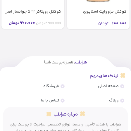
کوکتل مزووایت استایوی
کوکتل رویتاکر 532 جوانساز اصل
شماره2 2 bb glow stayve (اصل)
970.000
تومان
1.600.000
تومان
2.900.000
تومان
هراطب
، همراه پوست شما
لینک های مهم
صفحه اصلی
فروشگاه
وبلاگ
تماس با ما
درباره هراطب
هراطب با هدف تأمین و عرضه لوازم تخصصی مراقبت از پوست برای