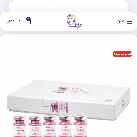
0
منو
0
تومان
خانه
فروشگاه
برندها
ریب اسکین
اتمام موجودی