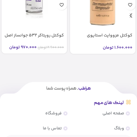
کوکتل مزووایت استایوی
کوکتل رویتاکر 532 جوانساز اصل
شماره2 2 bb glow stayve (اصل)
970.000
تومان
1.600.000
تومان
2.900.000
تومان
هراطب
، همراه پوست شما
لینک های مهم
صفحه اصلی
فروشگاه
وبلاگ
تماس با ما