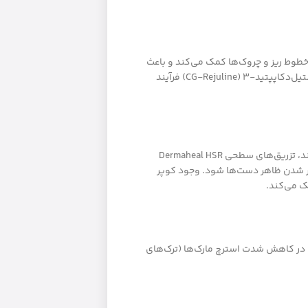
طوط ریز و چروک‌ها کمک می‌کند و باعث
افزایش طراوت و شفافیت پوست می‌شود. وجود پپتید فعال استیل‌دکاپپتید-3 (CG-Rejuline) فرآیند
از آنجایی که دست‌ها از اولین نواحی نمایانگر افزایش سن هستند، تزریق‌های سطحی Dermaheal HSR
ر شدن ظاهر دست‌ها شود. وجود کوپر
2 و سایر فاکتورهای رشد، در کاهش شدت استرچ مارک‌ها (ترک‌های