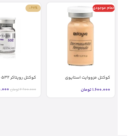
اتمام موجودی
-67%
کوکتل مزووایت استایوی
کوکتل رویتاکر 532 جوانساز اصل
شماره2 2 bb glow stayve (اصل)
.000
1.600.000
تومان
2.900.000
تومان