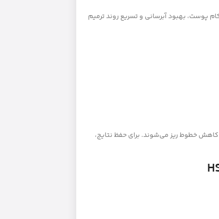
ام پوست، بهبود آبرسانی و تسریع روند ترمیم
ت، شفافیت و کاهش خطوط ریز می‌شوند. برای حفظ نتایج،