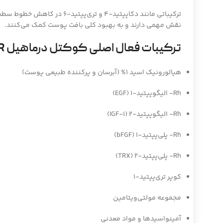
ترکیباتی مانند دکاپپتید-4 و تری
نقش مهمی دارند و به بهبود کلی بافت پوست کمک می‌کنند.
ترکیبات فعال اصلی کوکتل درماهیل HSR
هیالورونیک اسید 1% (آبرسان و پرکننده طبیعی پوست)
Rh- الیگوپپتید-1 (EGF)
Rh- الیگوپپتید-2 (IGF-1)
Rh- پلی‌پپتید-1 (bFGF)
Rh- پلی‌پپتید-2 (TRX)
کوپر تری‌پپتید-1
مجموعه مولتی‌ویتامین
آمینواسیدها و مواد معدنی