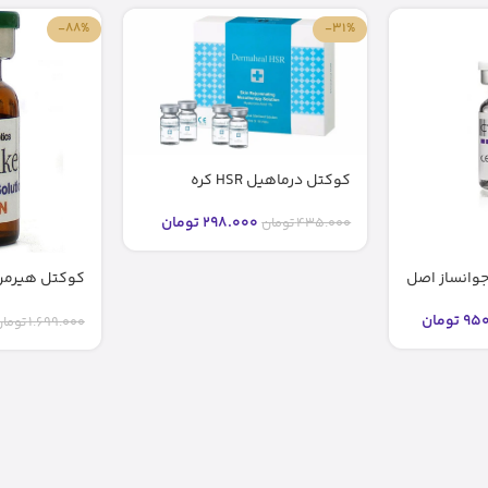
-88%
-31%
کوکتل درماهیل HSR کره
298.000
تومان
435.000
تومان
Cocktail – مزولایک
950
تومان
1.699.000
توما