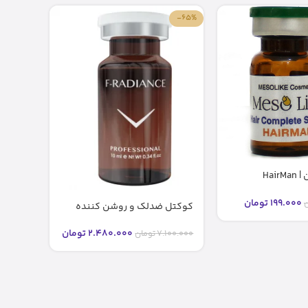
-84%
-65%
کوکتل هیرمن | HairMan
مزولای
199.000
تومان
ن
399.000
کوکتل ضدلک و روشن کننده
رادیانس F-RADIANCE فیوژن (۱۰
میل)
2.480.000
تومان
7.100.000
تومان