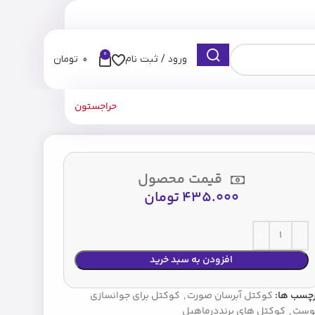
0
ورود / ثبت نام
0
تومان
حراجستون
قیمت محصول
435.000
تومان
افزودن به سبد خرید
رچسب ها:
کوکتل آبرسان صورت
,
کوکتل برای جوانسازی
وست
,
کوکتل های برنددرماهیل