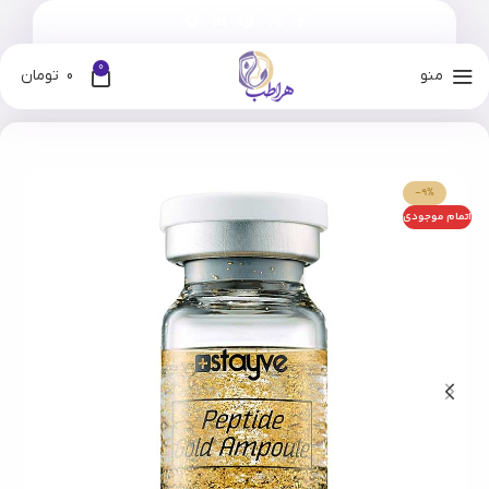
0
منو
0
تومان
خانه
فروشگاه
برندها
استایوی
-9%
اتمام موجودی