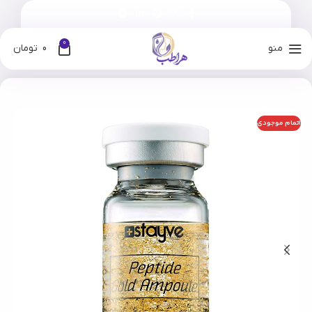
0
منو
0
تومان
خانه
فروشگاه
برندها
استایوی
اتمام موجودی