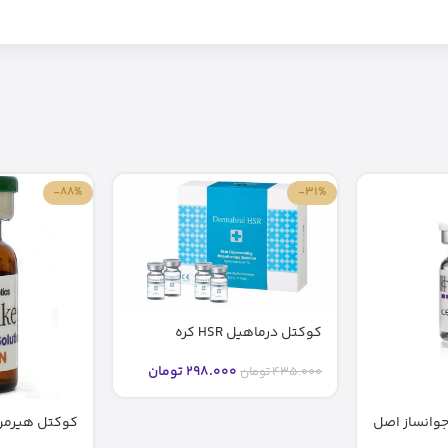
-88%
-31%
کوکتل درماهیل HSR کره
298.000
تومان
435.000
تومان
Cocktail – مزولایک