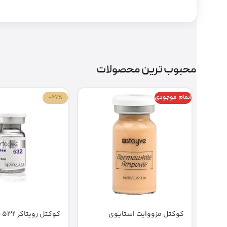
محبوب ترین محصولات
اتمام موجودی
-67%
کوکتل مزووایت استایوی
کوکتل رویتاکر 532 جوانساز اصل
شماره2 2 bb glow stayve (اصل)