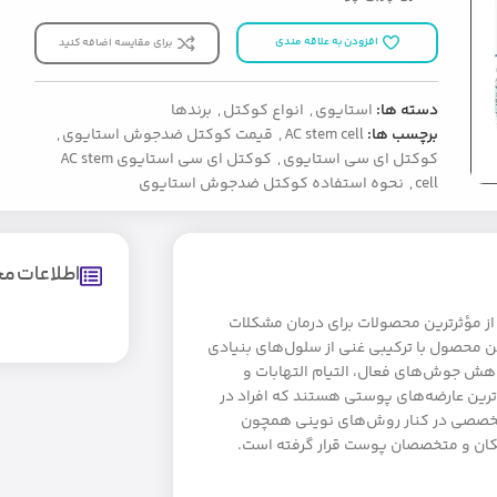
افزودن به علاقه مندی
برای مقایسه اضافه کنید
دسته ها:
استایوی
,
انواع کوکتل
,
برندها
برچسب ها:
AC stem cell
,
قیمت کوکتل ضدجوش استایوی
,
کوکتل ای سی استایوی
,
کوکتل ای سی استایوی AC stem
cell
,
نحوه استفاده کوکتل ضدجوش استایوی
اطلاعات 
 استایوی (AC Stem Cell Gold Ampoule) یکی از مؤثرترین محصولات برای درمان مشکلات
ن محصول با ترکیبی غنی از سلول‌های بنیادی
اهش جوش‌های فعال، التیام التهابات و
ترین عارضه‌های پوستی هستند که افراد در
ی تخصصی در کنار روش‌های نوینی همچون
زشکان و متخصصان پوست قرار گرفته است.