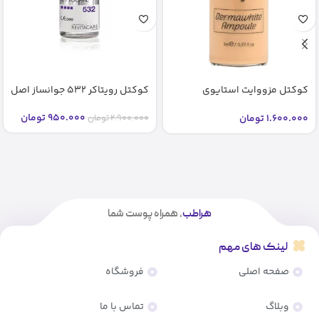
کوکتل مزووایت استایوی
کوکتل رویتاکر 532 جوانساز اصل
شماره2 2 bb glow stayve (اصل)
950.000
تومان
1.600.000
تومان
2.900.000
تومان
هراطب
، همراه پوست شما
لینک های مهم
صفحه اصلی
فروشگاه
وبلاگ
تماس با ما