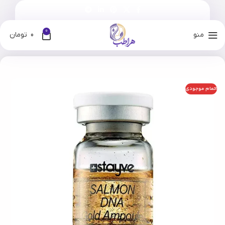
0
منو
0
تومان
خانه
فروشگاه
برندها
استایوی
اتمام موجودی