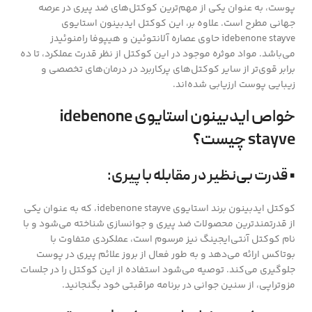
پوست، به عنوان یکی از مهم‌ترین کوکتل‌های ضد پیری در عرصه
جهانی مطرح است. علاوه بر، این کوکتل ایدبینون استایوی
idebenone stayve حاوی عصاره آلانتوئین و هیپوفا رامنوئیدز
می‌باشد. مواد موثره موجود در این کوکتل از نظر قدرت عملکرد، تا ده
برابر قوی‌تر از سایر کوکتل‌های پرکاربرد در درمان‌های تخصصی و
زیبایی پوست ارزیابی شده‌اند.
خواص ایدبینون استایوی idebenone
stayve چیست؟
• قدرت بی‌نظیر در مقابله با پیری:
کوکتل ایدبینون برند استایوی idebenone stayve، که به عنوان یکی
از قدرتمندترین محصولات ضد پیری و جوانسازی شناخته می‌شود و با
نام کوکتل آنتی‌ایجینگ نیز مرسوم است، عملکردی متفاوت با
بوتاکس ارائه می‌دهد و به طور فعال از بروز علائم پیری در پوست
جلوگیری می‌کند. توصیه می‌شود استفاده از این کوکتل را در جلسات
مزوتراپی، از سنین جوانی در برنامه مراقبتی خود بگنجانید.