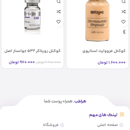
کوکتل مزووایت استایوی
کوکتل رویتاکر 532 جوانساز اصل
شماره2 2 bb glow stayve (اصل)
970.000
تومان
1.600.000
تومان
2.900.000
تومان
هراطب
، همراه پوست شما
لینک های مهم
صفحه اصلی
فروشگاه