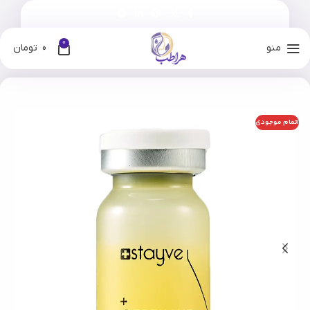
0
منو
0
تومان
خانه
فروشگاه
برندها
استایوی
اتمام موجودی