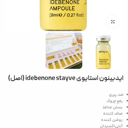
بزرگنمایی تصویر
ایدبینون استایوی idebenone stayve (اصل)
ضد پیری
رفع چروک
بستن منافذ
صاف کننده
روشن کننده
آنتی‌اکسیدان