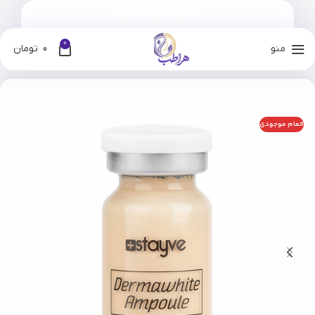
0
منو
0
تومان
خانه
فروشگاه
برندها
استایوی
اتمام موجودی