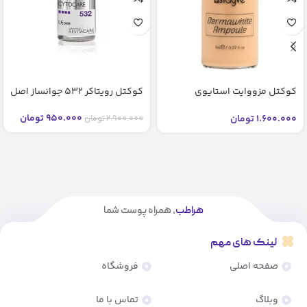
کوکتل مزووایت استایوی
کوکتل رویتاکر 532 جوانساز اصل
شماره2 2 bb glow stayve (اصل)
950.000
تومان
1.600.000
تومان
2.900.000
تومان
هراطب
، همراه پوست شما
لینک های مهم
صفحه اصلی
فروشگاه
وبلاگ
تماس با ما