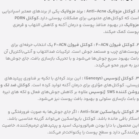
1. کوکتل مزولایک Anti-Acne : برند مزولایک
یکی از برندهای معتبر اسپانیایی
است که کوکتل‌های متنوعی برای مشکلات پوستی دارد.
کوکتل PDRN
مزولایک
در بهبود منافذ پوست و درمان آکنه و کاهش التهاب و قرمزی
پوست کمک میکند.
2. کوکتل فیوژن F-ACN : کوکتل فیوژن F-ACN
یک انتخاب حرفه‌ای برای
پوست‌های چرب و مستعد جوش است. ترکیبات ضدالتهاب و آنتی‌باکتریال آن
باعث بهبود سریع جوش‌ها می‌شود و با تحریک بازسازی بافت، جای جوش‌ها
نیز به مرور محو می‌گردد.
3. کوکتل ژنوسیس (Genosys) :
این برند کره‌ای با تکیه بر فناوری پپتیدهای
زیستی، کوکتل‌های مؤثری برای درمان آکنه تولید کرده است.
کوکتل ضد لک و
روشن کننده SWS ژنوسیس
علاوه بر کاهش جوش‌های فعال و لکه های تیره
و باعث بازسازی سلولی و بهبود بافت پوست نیز می‌شود.
4. کوکتل بایواسکین Anti-Scar :
اگر جای جوش‌ها به صورت فرورفتگی و
اسکار باقی مانده باشد، کوکتل بایواسکین می‌تواند گزینه مناسبی باشد.
این محصول با دارا بودن هیالورونیک اسید و پپتیدهای ترمیم‌کننده، خاصیت
پرکنندگی دارد و سطح پوست را یکنواخت‌تر می‌کند.