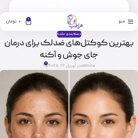
0
منو
0
تومان
دسته‌بندی نشده
بهترین کوکتل‌های ضدلک برای درمان
جای جوش و آکنه
0
admina
در آوریل 22, 2025