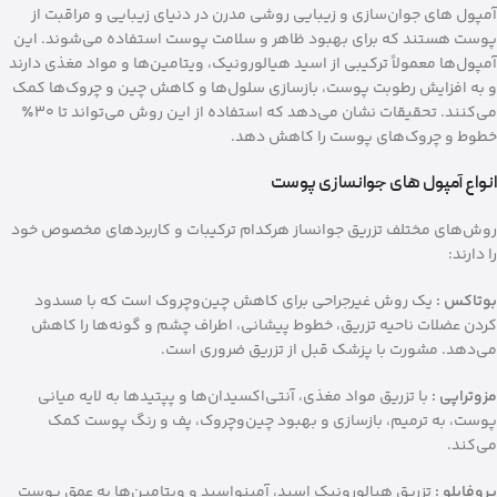
آمپول‌ های جوان‌سازی و زیبایی روشی مدرن در دنیای زیبایی و مراقبت از
پوست هستند که برای بهبود ظاهر و سلامت پوست استفاده می‌شوند. این
آمپول‌ها معمولاً ترکیبی از اسید هیالورونیک، ویتامین‌ها و مواد مغذی دارند
و به افزایش رطوبت پوست، بازسازی سلول‌ها و کاهش چین و چروک‌ها کمک
می‌کنند. تحقیقات نشان می‌دهد که استفاده از این روش می‌تواند تا ۳۰٪
خطوط و چروک‌های پوست را کاهش دهد.
انواع آمپول‌ های جوانسازی پوست
روش‌های مختلف تزریق جوانساز هرکدام ترکیبات و کاربردهای مخصوص خود
را دارند:
بوتاکس :
یک روش غیرجراحی برای کاهش چین‌وچروک است که با مسدود
کردن عضلات ناحیه تزریق، خطوط پیشانی، اطراف چشم و گونه‌ها را کاهش
می‌دهد. مشورت با پزشک قبل از تزریق ضروری است.
مزوتراپی :
با تزریق مواد مغذی، آنتی‌اکسیدان‌ها و پپتیدها به لایه میانی
پوست، به ترمیم، بازسازی و بهبود چین‌وچروک، پف و رنگ پوست کمک
می‌کند.
پروفایلو :
تزریق هیالورونیک اسید، آمینواسید و ویتامین‌ها به عمق پوست