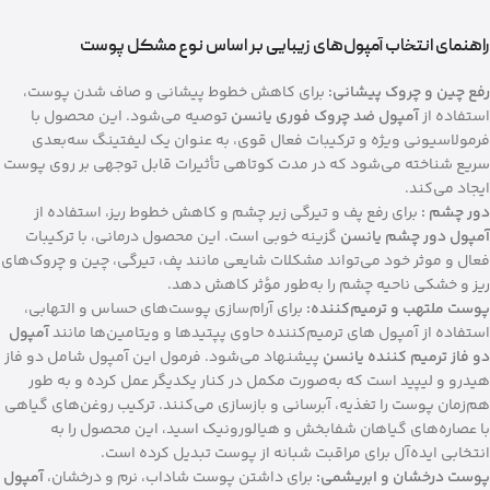
راهنمای انتخاب آمپول‌های زیبایی بر اساس نوع مشکل پوست
رفع چین و چروک پیشانی:
برای کاهش خطوط پیشانی و صاف شدن پوست،
استفاده از
آمپول ضد چروک فوری یانسن
توصیه می‌شود. این محصول با
فرمولاسیونی ویژه و ترکیبات فعال قوی، به عنوان یک لیفتینگ سه‌بعدی
سریع شناخته می‌شود که در مدت کوتاهی تأثیرات قابل توجهی بر روی پوست
ایجاد می‌کند.
دور چشم :
برای رفع پف و تیرگی زیر چشم و کاهش خطوط ریز، استفاده از
آمپول دور چشم یانسن
گزینه خوبی است. این محصول درمانی، با ترکیبات
فعال و موثر خود می‌تواند مشکلات شایعی مانند پف، تیرگی، چین و چروک‌های
ریز و خشکی ناحیه چشم را به‌طور مؤثر کاهش دهد.
پوست ملتهب و ترمیم‌کننده:
برای آرام‌سازی پوست‌های حساس و التهابی،
استفاده از آمپول های ترمیم‌کننده حاوی پپتیدها و ویتامین‌ها مانند
آمپول
دو فاز ترمیم کننده یانسن
پیشنهاد می‌شود. فرمول این آمپول شامل دو فاز
هیدرو و لیپید است که به‌صورت مکمل در کنار یکدیگر عمل کرده و به طور
هم‌زمان پوست را تغذیه، آبرسانی و بازسازی می‌کنند. ترکیب روغن‌های گیاهی
با عصاره‌های گیاهان شفابخش و هیالورونیک اسید، این محصول را به
انتخابی ایده‌آل برای مراقبت شبانه از پوست تبدیل کرده است.
پوست درخشان و ابریشمی:
برای داشتن پوست شاداب، نرم و درخشان،
آمپول