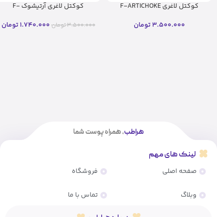
کوکتل لاغری F-ARTICHOKE
کوکتل لاغری آرتیشوک F-
فیوژن (۱۰ میل)(اصل)
ARTICHOKE فیوژن (۱۰ میل)
3.500.000
تومان
1.740.000
تومان
3.500.000
تومان
هراطب
، همراه پوست شما
لینک های مهم
صفحه اصلی
فروشگاه
وبلاگ
تماس با ما