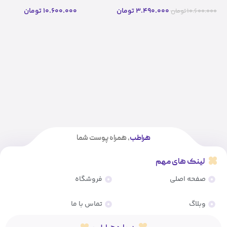
MELACLEAR فیوژن
MELACLEAR فیوژن (۱۰ میل)
(اصل)
3.490.000
تومان
10.600.000
تومان
10.600.000
تومان
هراطب
، همراه پوست شما
لینک های مهم
صفحه اصلی
فروشگاه
وبلاگ
تماس با ما