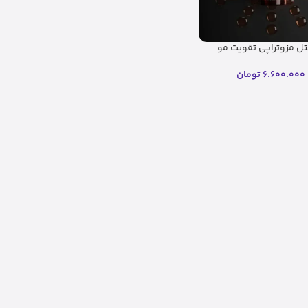
ل مزوتراپی تقویت مو
 اصل(اصل)
6.600.000
تومان