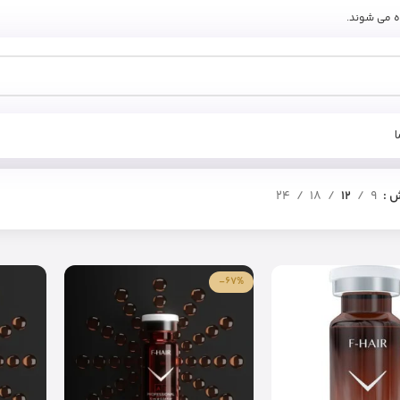
ه می شوند.
ش
9
12
18
24
-67%