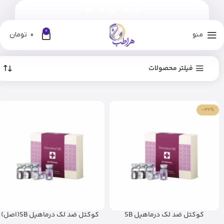
0
منو
0
تومان
فیلتر محصولات
-32%
کوکتل ضد لک درماهیل SB
کوکتل ضد لک درماهیل SB(اصل)