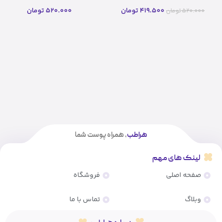
Cocktail) محصول هلند
Cocktail) محصول هلند(اصل)
419.500
تومان
520.000
تومان
520.000
تومان
هراطب
، همراه پوست شما
لینک های مهم
صفحه اصلی
فروشگاه
وبلاگ
تماس با ما