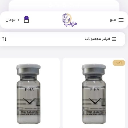
0
منو
0
تومان
فیلتر محصولات
-82%