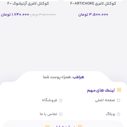
کوکتل لاغری F-ARTICHOKE
کوکتل لاغری آرتیشوک F-
فیوژن (۱۰ میل)(اصل)
ARTICHOKE فیوژن (۱۰ میل)
3.500.000
تومان
1.740.000
تومان
3.500.000
تومان
هراطب
، همراه پوست شما
لینک های مهم
صفحه اصلی
فروشگاه
وبلاگ
تماس با ما