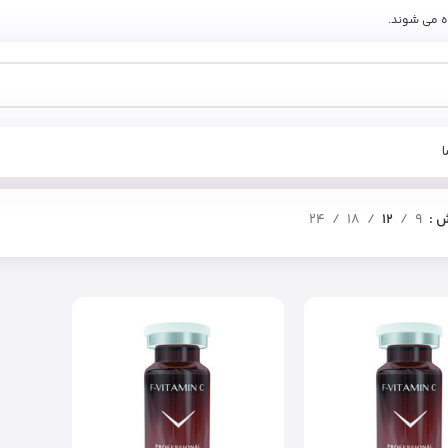
ه می شوند.
ش
9
12
18
24