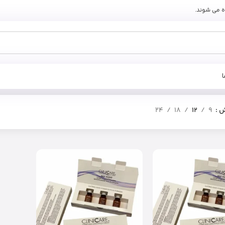
ه می شوند.
ش
9
12
18
24