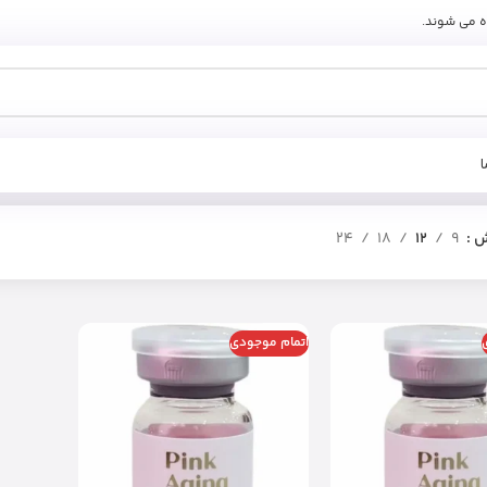
ه می شوند.
ش
9
12
18
24
اتمام موجودی