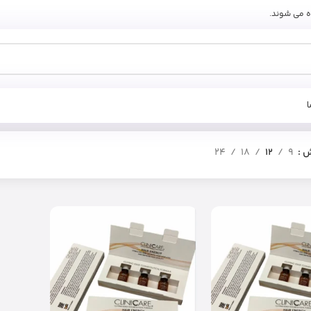
ه می شوند.
ش
9
12
18
24