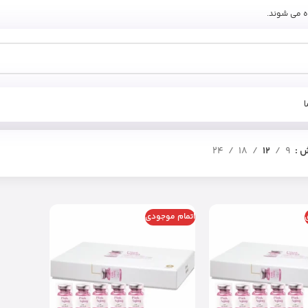
ه می شوند.
ش
9
12
18
24
اتمام موجودی