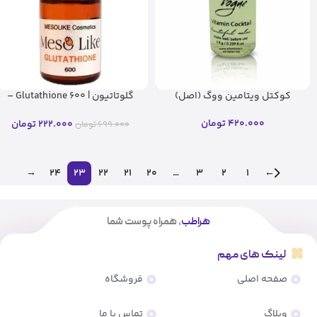
کوکتل ویتامین ووگ (اصل)
گلوتاتیون | Glutathione 600 –
مزولایک
420.000
تومان
222.000
تومان
699.000
تومان
→
24
23
22
21
20
…
3
2
1
←
هراطب
، همراه پوست شما
لینک های مهم
صفحه اصلی
فروشگاه
وبلاگ
تماس با ما