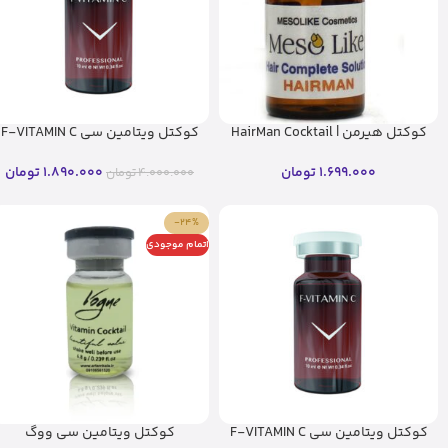
کوکتل هیرمن | HairMan Cocktail
کوکتل ویتامین سی F-VITAMIN C
– مزولایک(اصل)
فیوژن (۱۰ میل)
1.699.000
تومان
1.890.000
تومان
4.000.000
تومان
-24%
اتمام موجودی
کوکتل ویتامین سی F-VITAMIN C
کوکتل ویتامین سی ووگ