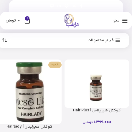
0
منو
0
تومان
فیلتر محصولات
-88%
کوکتل هیرپلاس | Hair Plus
Cocktail – مزولایک(اصل)
1.399.000
تومان
کوکتل هیرلیدی | Hairlady