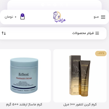
0
منو
0
تومان
فیلتر محصولات
-34%
کرم کربن لتفور 100 میل
کرم ماساژ ارفلند 500 گرم