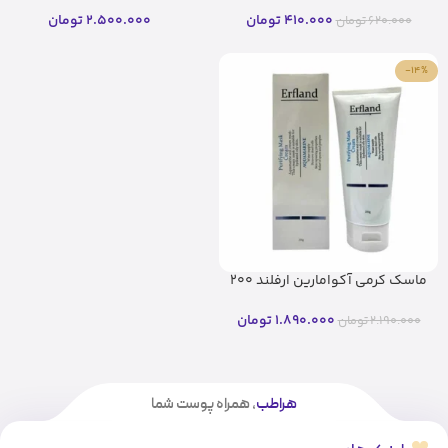
410.000
تومان
2.500.000
تومان
620.000
تومان
-14%
ماسک کرمی آکوامارین ارفلند 200
میل
1.890.000
تومان
2.190.000
تومان
هراطب
، همراه پوست شما