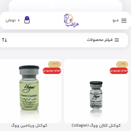
0
منو
0
تومان
فیلتر محصولات
-24%
-19%
اتمام موجودی
اتمام موجودی
کوکتل کلاژن ووگ (Collagen
کوکتل ویتامین ووگ